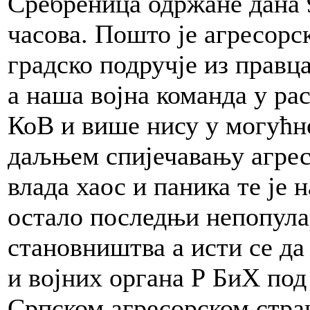
Сребреница одржане дана 9.
часова. Пошто је агресорск
градско подручје из правц
а наша војна команда у ра
КоВ и више нису у могућн
даљњем спијечавању агресо
влада хаос и паника те је
остало последњи непопула
становништва а исти се да
и војних органа Р БиХ под
Српском агресорском стр