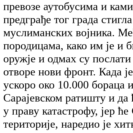
превозе аутобусима и ками
предграђе тог града стигла
муслиманских војника. Међ
породицама, како им је и 
оружје и одмах су послати
отворе нови фронт. Када ј
ускоро око 10.000 бораца 
Сарајевском ратишту и да 
у праву катастрофу, јер ће
територије, наредио је хит