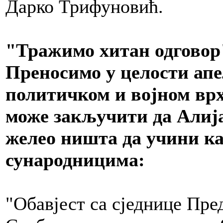
Дарко Трифуновић.
"Тражимо хитан одговор
Преносимо у целости ап
политичком и војном врху
може закључити да Алија
желео ништа да учини ка
сународницима:
"Обавјест са сједнице Пр