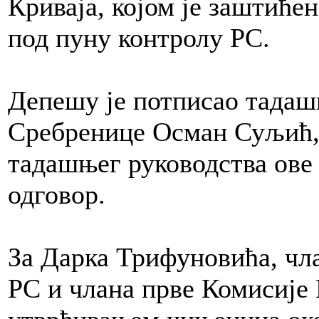
Криваја, којом је заштићен
под пуну контролу РС.
Депешу је потписао тада
Сребренице Осман Суљић, 
тадашњег руководства ове 
одговор.
За Дарка Трифуновића, чла
РС и члана прве Комисије 