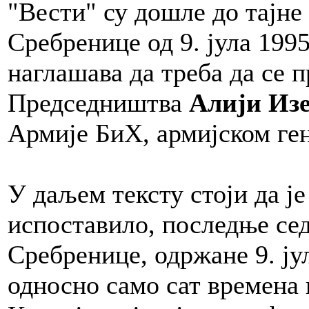
"Вести" су дошле до тајне
Сребренице од 9. јула 1995
наглашава да треба да се 
Председништва
Алији Изе
Армије БиХ, армијском ге
У даљем тексту стоји да је
испоставило, последње с
Сребренице, одржане 9. јул
односно само сат времена 