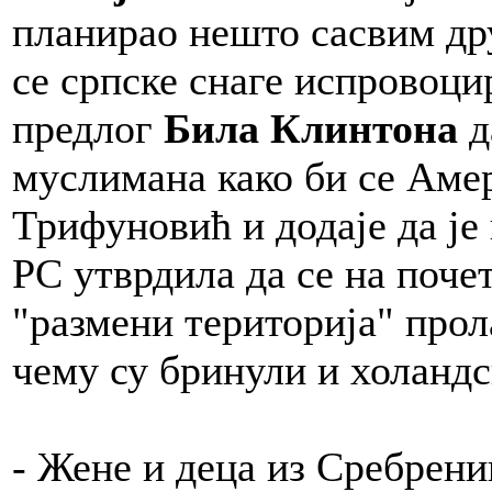
планирао нешто сасвим др
се српске снаге испровоцир
предлог
Била Клинтона
д
муслимана како би се Аме
Трифуновић и додаје да је
РС утврдила да се на поче
"размени територија" прол
чему су бринули и холандс
- Жене и деца из Сребрени