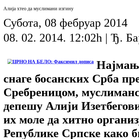
Алија хтео да муслимани изгину
Субота, 08 фебруар 2014
08. 02. 2014. 12:02h | Ђ. Б
Најмање
снаге босанских Срба пр
Сребреницом, муслиманс
депешу Алији Изетбегови
их моле да хитно органи
Републике Српске како б