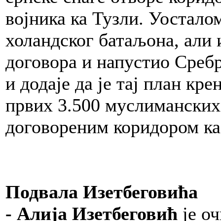
војника ка Тузли. Уостало
холандског батаљона, али
договора и напустио Среб
и додаје да је тај план кр
првих 3.500 муслиманских
договореним коридором ка
Подвала Изетбеговића
- Алија Изетбеговић
је оч