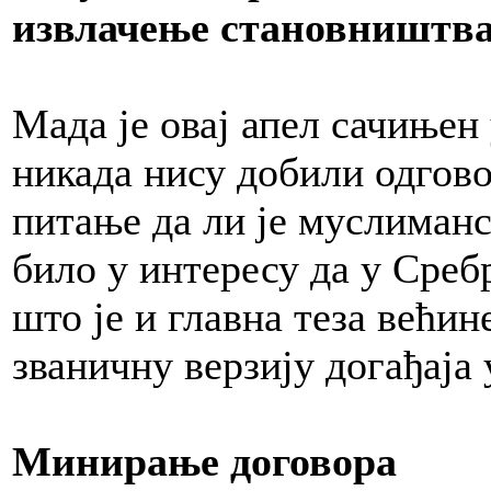
извлачење становништва 
Мада је овај апел сачињен
никада нису добили одгов
питање да ли је муслиманс
било у интересу да у Среб
што је и главна теза већин
званичну верзију догађаја 
Минирање договора