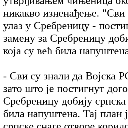
утврђивањем чињеница око
никакво изненађење. "Сви 
улаз у Сребреницу - пости
замену за Сребреницу доби
која су већ била напуштен
- Сви су знали да Војска 
зато што је постигнут дог
Сребреницу добију српска с
била напуштена. Тај план ј
српске снаге отворе корид