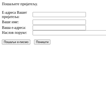
Пошаљите пријатељу.
Е-адреса Вашег
пријатеља:
Ваше име:
Ваша е-адреса:
Наслов поруке: