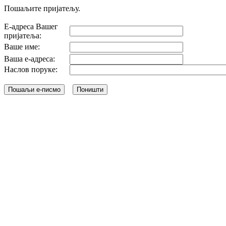
Пошаљите пријатељу.
Е-адреса Вашег
пријатеља:
Ваше име:
Ваша е-адреса:
Наслов поруке: