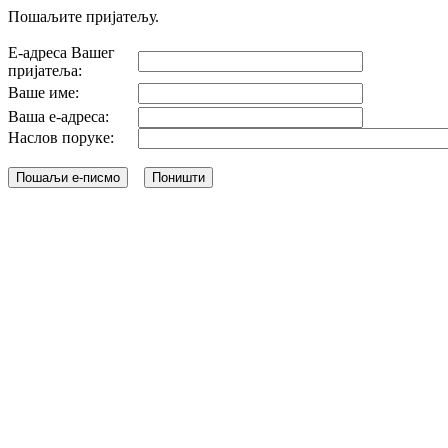
Пошаљите пријатељу.
Е-адреса Вашег
пријатеља:
Ваше име:
Ваша е-адреса:
Наслов поруке: