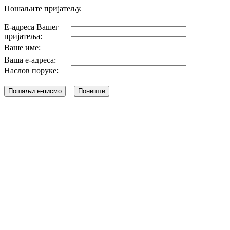
Пошаљите пријатељу.
Е-адреса Вашег
пријатеља:
Ваше име:
Ваша е-адреса:
Наслов поруке: