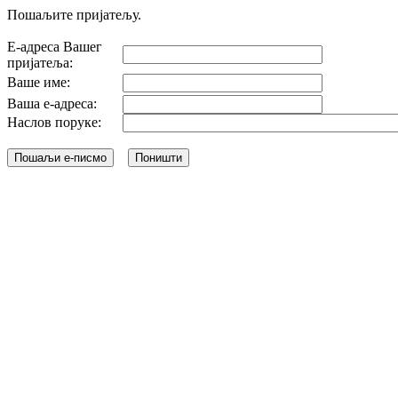
Пошаљите пријатељу.
Е-адреса Вашег
пријатеља:
Ваше име:
Ваша е-адреса:
Наслов поруке: