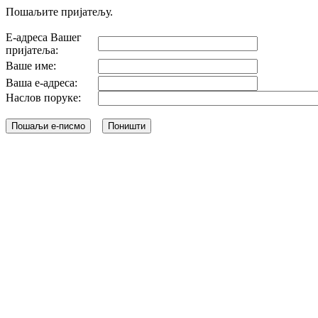
Пошаљите пријатељу.
Е-адреса Вашег
пријатеља:
Ваше име:
Ваша е-адреса:
Наслов поруке: