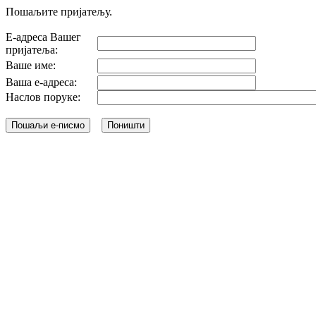
Пошаљите пријатељу.
Е-адреса Вашег
пријатеља:
Ваше име:
Ваша е-адреса:
Наслов поруке: