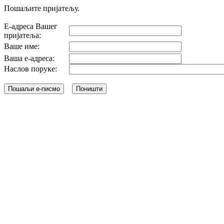
Пошаљите пријатељу.
Е-адреса Вашег
пријатеља:
Ваше име:
Ваша е-адреса:
Наслов поруке: