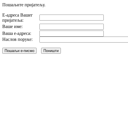
Пошаљите пријатељу.
Е-адреса Вашег
пријатеља:
Ваше име:
Ваша е-адреса:
Наслов поруке: