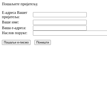
Пошаљите пријатељу.
Е-адреса Вашег
пријатеља:
Ваше име:
Ваша е-адреса:
Наслов поруке: