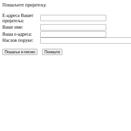
Пошаљите пријатељу.
Е-адреса Вашег
пријатеља:
Ваше име:
Ваша е-адреса:
Наслов поруке: