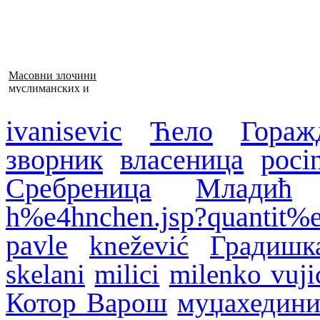
Масовни злочини
муслиманских и
хрватских снага
1992–1995. у БиХ
ivanisevic
Ћело
Гораж
зворник
власеница
poci
Сребреница
Младић
h%e4hnchen.jsp?quantit%
pavle
knežević
Градишк
skelani
milici
milenko vuji
Котор Варош
муџахедин