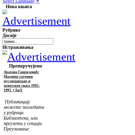
Select Language
▼
Нова књига
Рубрике
Досије
Истраживања
Препоручујемо
Драгана Гавриловић:
Масовни злочини
муслиманских и
хрватских снага 1992–
1995. у БиХ
Публикацију
можете погледати
у рубрици
Библиотека, или
преузети у секцији
Преузимање.