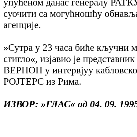
упућеном данас генералу РАТК
суочити са могућношћу обнавља
агенције.
»Сутра у 23 часа биће кључни м
стигло«, изјавио је представн
ВЕРНОН у интервјуу кабловско
РОЈТЕРС из Рима.
ИЗВОР: »ГЛАС« од 04. 09. 1995