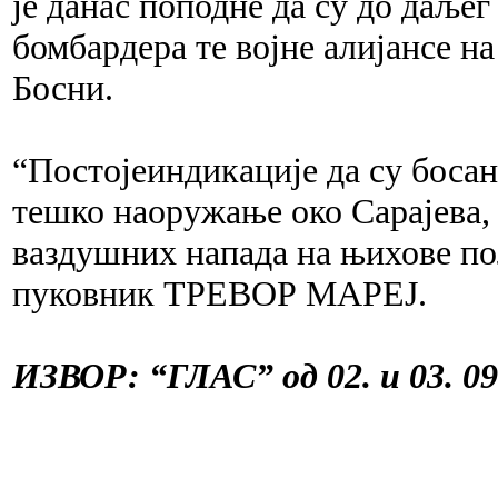
је данас поподне да су до даље
бомбардера те војне алијансе на
Босни.
“Постојеиндикације да су босан
тешко наоружање око Сарајева, 
ваздушних напада на њихове пол
пуковник ТРЕВОР МАРЕЈ.
ИЗВОР: “ГЛАС” од 02. и 03. 09