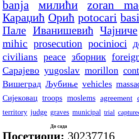
banja
милићи
zoran ma
Караџић
Орић
potocari
bas
Пале
Иванишевић
Чајниче
mihic
prosecution
pocinioci
д
civilians
peace
зборник
foreig
Сарајево
yugoslav
morillon
cont
Вишеград
Љубиње
vehicles
massa
Сијековац
troops
moslems
agreement
territory
judge
graves
municipal
trial
capture
До сада
Посетиоци:
30237716