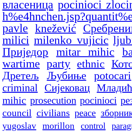
власеница
pocinioci zloci
h%e4hnchen.jsp?quantit%
pavle
knežević
Сребрени
milici
milenko vujicic
ljub
Приједор
mitar mihic
b
wartime
party
ethnic
Кот
Дретељ
Љубиње
potocari
criminal
Сијековац
Млади
mihic
prosecution
pocinioci
ре
council
civilians
peace
зборни
yugoslav
morillon
control
parag