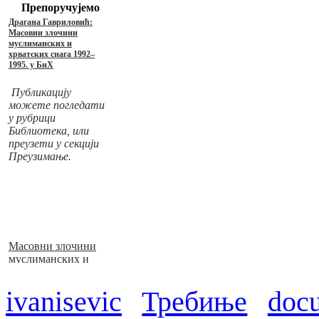
Препоручујемо
Драгана Гавриловић:
Масовни злочини
муслиманских и
хрватских снага 1992–
1995. у БиХ
Публикацију
можете погледати
у рубрици
Библиотека, или
преузети у секцији
Преузимање.
Масовни злочини
муслиманских и
хрватских снага
1992–1995. у БиХ
ivanisevic
Требиње
doc