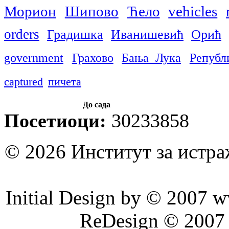
Морион
Шипово
Ћело
vehicles
orders
Градишка
Иванишевић
Орић
government
Грахово
Бања Лука
Републ
captured
пичета
До сада
Посетиоци:
30233858
© 2026 Институт за истр
Initial Design by © 2007 
ReDesign © 2007