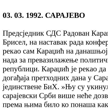
03. 03. 1992. САРАЈЕВО
Предсједник СДС Радован Караџ
Брисел, на наставак рада конфер
рекао сам Караџић на данашњој 
нада за превазилажење политичк
републици. Караџић је рекао да
догађаја претходних дана у Сар
јединствене БиХ. »Њу су укину
сарајевски Срби више неће дозво
према њима било ко понаша как