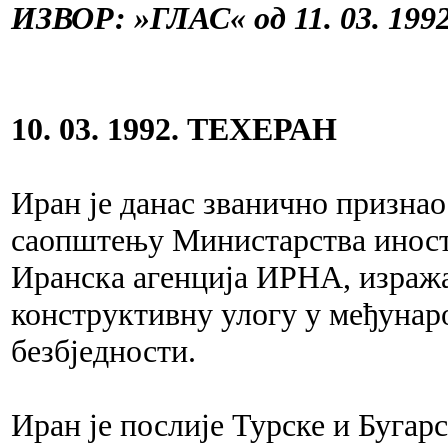
ИЗВОР: »ГЛАС« од 11. 03. 1992
10. 03. 1992. ТЕХЕРАН
Иран је данас званично признао
саопштењу Министарства иностр
Иранска агенција ИРНА, изражав
конструктивну улогу у међунаро
безбједности.
Иран је послије Турске и Бугарс