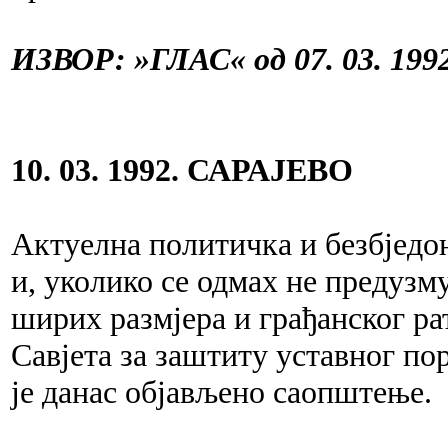
ИЗВОР: »ГЛАС« од 07. 03. 1992
10. 03. 1992. САРАЈЕВО
Актуелна политичка и безбједо
и, уколико се одмах не предузм
ширих размјера и грађанског рат
Савјета за заштиту уставног по
је данас објављено саопштење.